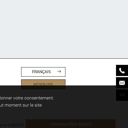
FRANÇAIS
RÉSERVER
FR
 donner votre consentement.
ut moment sur le site
CONTACTEZ-NOUS
ence WEBCOM