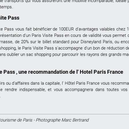
transports qui vous assureront une mobilité incomparable, idéale po
 temps.
site Pass
ite Pass
vous fait bénéficier de 100EUR d'avantages valables chez 13
présentation d'un Paris Visite Pass en cours de validité vous permet
rnasse, de 20% sur le billet standard pour Disneyland Paris, ou enco
shopping, le Paris Visite Pass s'accompagne d'un bon de réduction d
ns oublier un sac shopping pour parcourir les rayons des grands mag
ite Pass , une recommandation de l' Hotel Paris France
sirs ou d'affaires dans la capitale, l' Hôtel Paris France vous recomm
 se rendre indispensable, et vous accompagnera dans toutes vo
.
 tourisme de Paris - Photographe Marc Bertrand