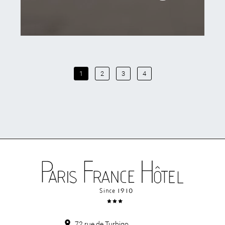
1
2
3
4
72 rue de Turbigo