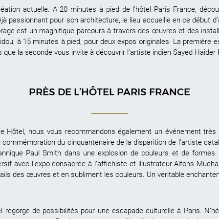
éation actuelle. A 20 minutes à pied de l’hôtel Paris France, déco
à passionnant pour son architecture, le lieu accueille en ce début d’a
rage est un magnifique parcours à travers des œuvres et des installa
idou, à 15 minutes à pied, pour deux expos originales. La première
is que la seconde vous invite à découvrir l’artiste indien Sayed Haide
PRÈS DE L’HÔTEL PARIS FRANCE
nce Hôtel, nous vous recommandons également un événement très at
commémoration du cinquantenaire de la disparition de l’artiste catalan
tannique Paul Smith dans une explosion de couleurs et de formes. 
f avec l’expo consacrée à l’affichiste et illustrateur Alfons Mucha. 
tails des œuvres et en subliment les couleurs. Un véritable enchan
l regorge de possibilités pour une escapade culturelle à Paris. N’h