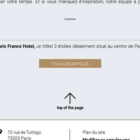
miser votre temps. Et si vous manquez d’inspiration, notre équipe a 
******
ris France Hotel
,
un hôtel 3 étoiles idéalement situé au centre de Pa
TOUS LES ARTICLES
top of the page
72 rue de Turbigo
Plan du site
75003
Paris
Modifier ou annuler une