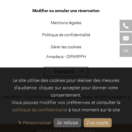
Modifier ou annuler une réservation
Mentions légales
Politique de confidentialité
Gérer les cookies
FR
Amadeus - OIPARPFH
FRANÇAIS
Le site utilise des cookies pour réaliser des mesures
d’audience. cliquez sur accepter pour donner votre
consentement.
Site Officiel - Tous droits réservés - Hôtel Paris France - © 2026 Conception &
Vous pouvez modifier vos préférences et consulter la
réalisation : -
Agence WEBCOM
politique de confidentialité
à tout moment sur le site
✎ Personnaliser
Je refuse
J'accepte
RÉSERVER MAINTENANT