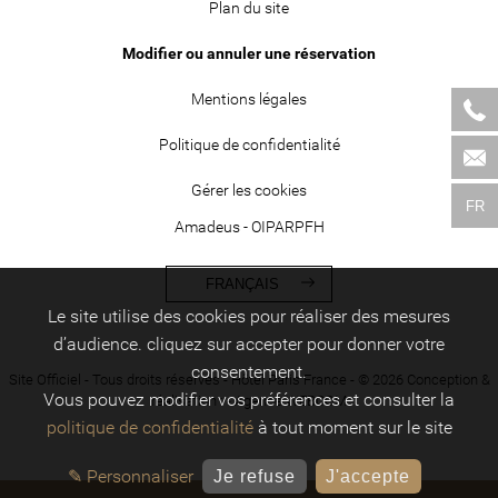
Plan du site
Modifier ou annuler une réservation
Mentions légales
Politique de confidentialité
Gérer les cookies
FR
Amadeus - OIPARPFH
FRANÇAIS
Le site utilise des cookies pour réaliser des mesures
d’audience. cliquez sur accepter pour donner votre
consentement.
Site Officiel - Tous droits réservés - Hôtel Paris France - © 2026 Conception &
Vous pouvez modifier vos préférences et consulter la
réalisation : -
Agence WEBCOM
politique de confidentialité
à tout moment sur le site
✎ Personnaliser
Je refuse
J'accepte