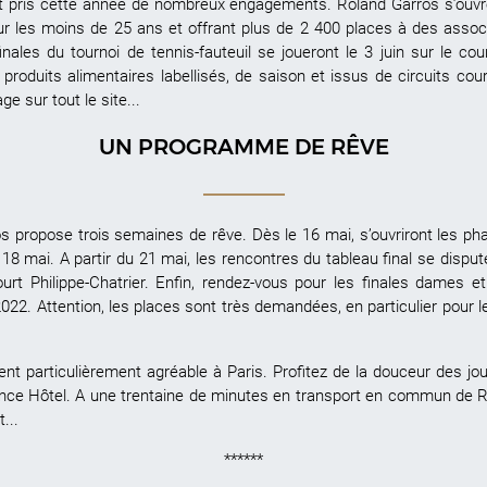
t pris cette année de nombreux engagements. Roland Garros s’ouvre 
r les moins de 25 ans et offrant plus de 2 400 places à des associa
inales du tournoi de tennis-fauteuil se joueront le 3 juin sur le co
: produits alimentaires labellisés, de saison et issus de circuits cou
ge sur tout le site...
UN PROGRAMME DE RÊVE
propose trois semaines de rêve. Dès le 16 mai, s’ouvriront les phas
 18 mai. A partir du 21 mai, les rencontres du tableau final se dispu
urt Philippe-Chatrier. Enfin, rendez-vous pour les finales dames et
2022. Attention, les places sont très demandées, en particulier pour l
t particulièrement agréable à Paris. Profitez de la douceur des jo
nce Hôtel. A une trentaine de minutes en transport en commun de R
...
******