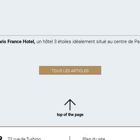
ris France Hotel
,
un hôtel 3 étoiles idéalement situé au centre de Pa
TOUS LES ARTICLES
top of the page
72 rue de Turbigo
Plan du site