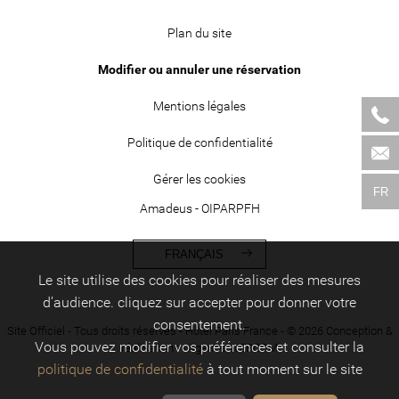
Plan du site
Modifier ou annuler une réservation
Mentions légales
Politique de confidentialité
Gérer les cookies
FR
Amadeus - OIPARPFH
FRANÇAIS
Le site utilise des cookies pour réaliser des mesures
d’audience. cliquez sur accepter pour donner votre
consentement.
Site Officiel - Tous droits réservés - Hôtel Paris France - © 2026 Conception &
Vous pouvez modifier vos préférences et consulter la
réalisation : -
Agence WEBCOM
politique de confidentialité
à tout moment sur le site