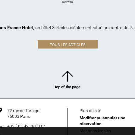
******
ris France Hotel
,
un hôtel 3 étoiles idéalement situé au centre de Pa
TOUS LES ARTICLES
top of the page
72 rue de Turbigo
Plan du site
75003
Paris
Modifier ou annuler une
réservation
+33 (0)1 42 78 00 04
Mentions légales