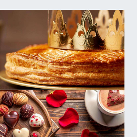
Visiter Paris
BALADE GOURMANDE
DANS LE 3ᵉ : APRÈS LA
GALETTE DES ROIS,
FLÂNERIE DANS LES