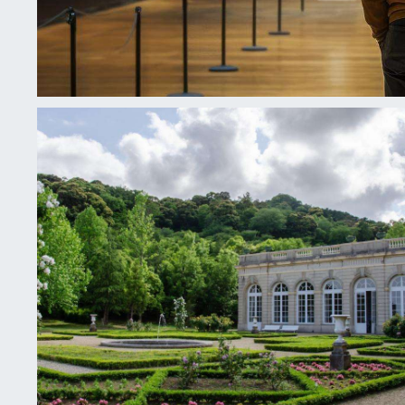
MARS 2026 DANS LE 3ᵉ ARROND
ART, DESIGN ET RENOUVEAU CU
CŒUR DU MARAIS
Publié le
5 février 2026
En mars 2026, le 3ᵉ arrondissement de Paris s’imp
épicentre culturel, situé au cœur du Marais.