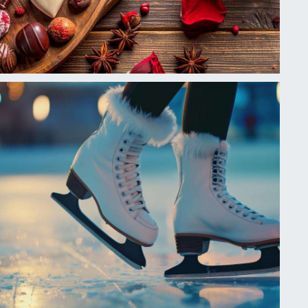
RUES DE PARIS
FRANCE
Publié le
10 janvier 2026
Fashion &
SOLDES D'HIVER 2026
Shopping
À PARIS &
SAINT‑VALENTIN :
COMMENT PRÉPARER
VOTRE SÉJOUR À
L'HÔTEL PARIS
FRANCE POUR UN
SHOPPING‑ROMANCE
RÉUSSIE