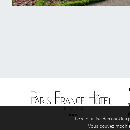
Visiter Pari
ACTIVITÉS
CULTURELLES AUTOUR
DU JARDIN ANNE-
FRANK : MUSÉES ET
ATELIERS POUR
ENFANTS
Publié le
10 décembre 2025
Le site utilise des cookies
Vous pouvez modifier