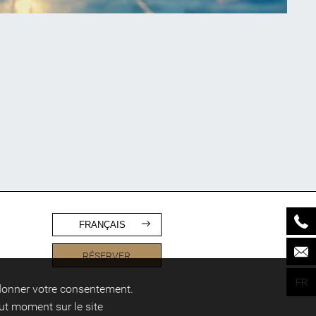
Publié le
5 janvier 2026
NOËL À PARIS SUR LA
GLACE : VIVEZ
L’EXPÉRIENCE
UNIQUE DE LA
PATINOIRE DU GRAND
PALAIS
Divertissement
Publié le
13 novembre 2025
FRANÇAIS
RÉSERVER
FR
 donner votre consentement.
ut moment sur le site