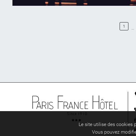
UNE SALLE INTIMISTE
1
...
À TROIS MINUTES À
PIED
Divertissement
Publié le
15 février 2023
Le site utilise des cookies
Vous pouvez modifier