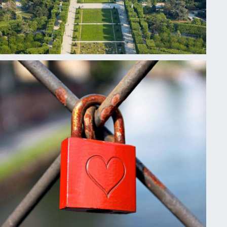
Evénéments
QUELQUES IDÉES
POUR VOTRE SÉJOUR
EN MARS À PARIS
Publié le
1 mars 2023