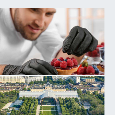
Saveurs &
TOUTES LES
Gastronomie
GOURMANDISES DU
MARAIS
Publié le
15 mars 2023