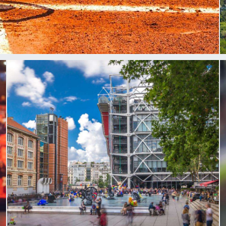
Evénéments
 PARIS
e séjour au Paris France
e du tournoi de la Porte