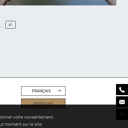
Visiter Paris
UNE BALADE
41
...
ROMANTIQUE AU
CŒUR DE PARIS POUR
LA SAINT-VALENTIN
Publié le
15 janvier 2023
FRANÇAIS
RÉSERVER
FR
 donner votre consentement.
ut moment sur le site