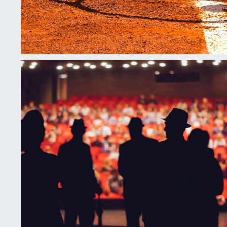
LA PASSION DU TENNIS MADE IN
Publié le
1 avril 2023
Roland Garros n’en finit pas de fasciner. Lors de votr
Hôtel, venez vous aussi découvrir l’ambiance vibrant
d’Auteuil…