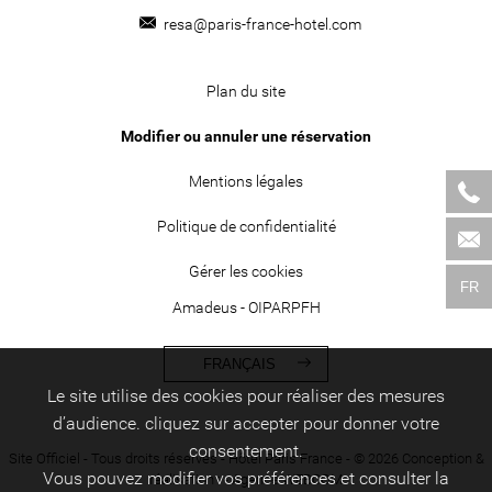
resa@paris-france-hotel.com
Plan du site
Modifier ou annuler une réservation
Mentions légales
Politique de confidentialité
Gérer les cookies
FR
Amadeus - OIPARPFH
FRANÇAIS
Le site utilise des cookies pour réaliser des mesures
d’audience. cliquez sur accepter pour donner votre
consentement.
Site Officiel - Tous droits réservés - Hôtel Paris France - © 2026 Conception &
Vous pouvez modifier vos préférences et consulter la
réalisation : -
Agence WEBCOM